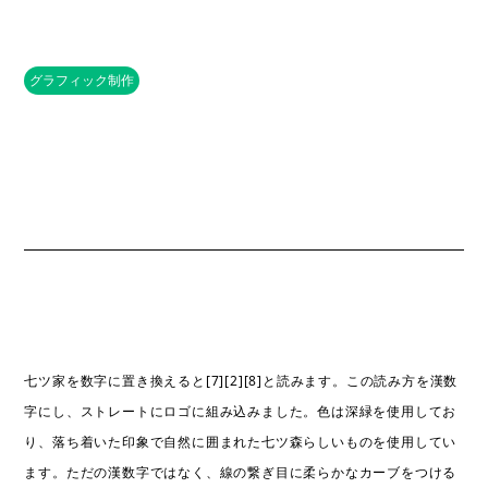
グラフィック制作
七ツ家を数字に置き換えると[7][2][8]と読みます。この読み方を漢数
字にし、ストレートにロゴに組み込みました。色は深緑を使用してお
り、落ち着いた印象で自然に囲まれた七ツ森らしいものを使用してい
ます。ただの漢数字ではなく、線の繋ぎ目に柔らかなカーブをつける