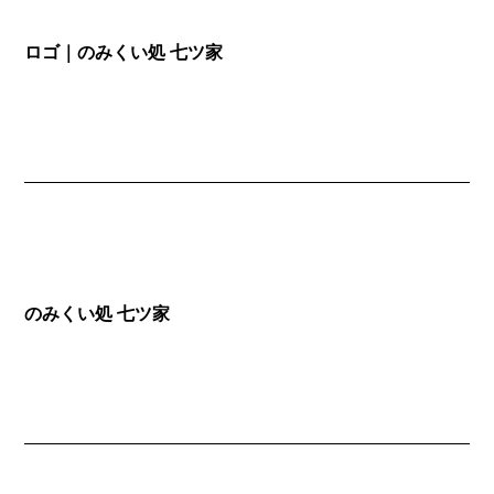
ロゴ｜のみくい処 七ツ家
のみくい処 七ツ家